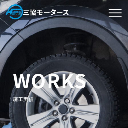
三協モータース
私たちについて
施工実績
代表挨拶
鈑金塗装
・
企業理念
カスタム塗装
・
ビジョン
一般修理
・
WORKS
会社概要
サービス
お問い合わせ
鈑金塗装
アクセス
施工実績
車検
お問い合わせフォーム
一般修理
新・中古車販売
採用情報