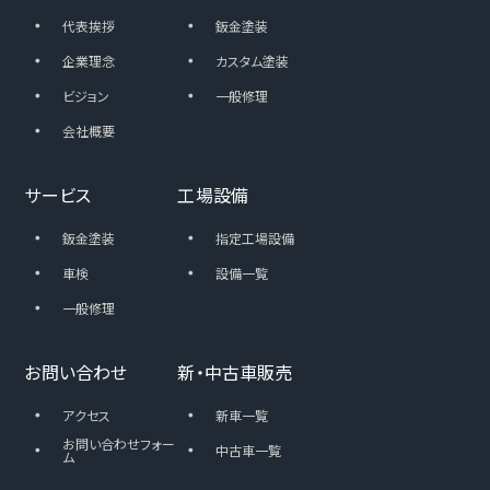
・
・
代表挨拶
鈑金塗装
・
・
企業理念
カスタム塗装
・
・
ビジョン
一般修理
・
会社概要
サービス
工場設備
・
・
鈑金塗装
指定工場設備
・
・
車検
設備一覧
・
一般修理
お問い合わせ
新・中古車販売
・
・
アクセス
新車一覧
・
お問い合わせフォー
・
中古車一覧
ム