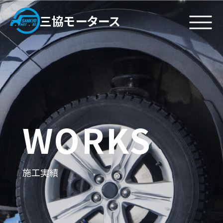
三協モータース
私たちについて
施工実績
代表挨拶
鈑金塗装
・
企業理念
カスタム塗装
・
ビジョン
一般修理
・
WORKS
会社概要
サービス
お問い合わせ
鈑金塗装
アクセス
施工実績
車検
お問い合わせフォーム
一般修理
新・中古車販売
採用情報