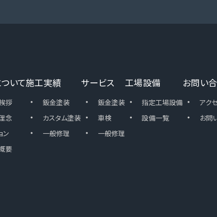
について
施工実績
サービス
工場設備
お問い合
・
・
・
・
挨拶
鈑金塗装
鈑金塗装
指定工場設備
アク
・
・
・
・
理念
カスタム塗装
車検
設備一覧
お問
・
・
ョン
一般修理
一般修理
概要