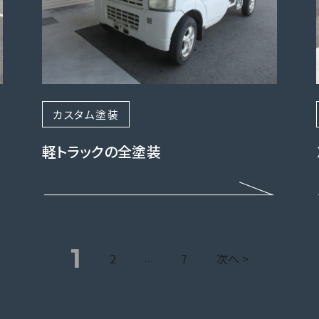
カスタム塗装
軽トラックの全塗装
1
2
7
次へ >
…