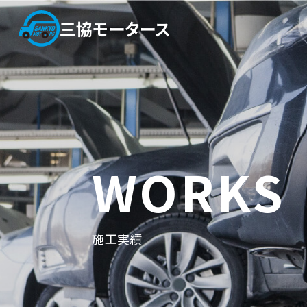
三協モータース
私たちについて
施工実績
WORKS
代表挨拶
鈑金塗装
・
企業理念
カスタム塗装
・
施工実績
ビジョン
一般修理
・
会社概要