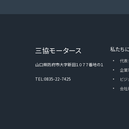
三協モータース
私たち
・
代表
山口県防府市大字新田１０７７番地の１
・
企業
・
TEL:0835-22-7425
ビジ
・
会社