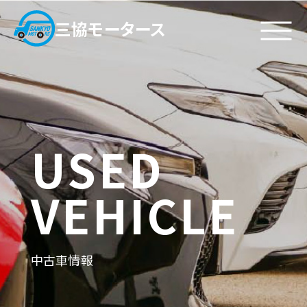
三協モータース
私たちについて
施工実績
代表挨拶
鈑金塗装
・
企業理念
カスタム塗装
・
USED
ビジョン
一般修理
・
会社概要
VEHICLE
サービス
お問い合わせ
鈑金塗装
アクセス
車検
お問い合わせフォーム
一般修理
中古車情報
新・中古車販売
採用情報