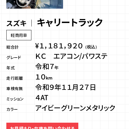
キャリートラック
スズキ
軽商用車
¥１，１８１，９２０
総合計
（税込）
ＫＣ エアコン/パワステ
グレード
令和７
年式
年
１０
走行距離
km
令和９年１１月２７日
車検有無
４AT
ミッション
アイビーグリーンメタリック
カラー
お見積もり・在庫を問い合わせる