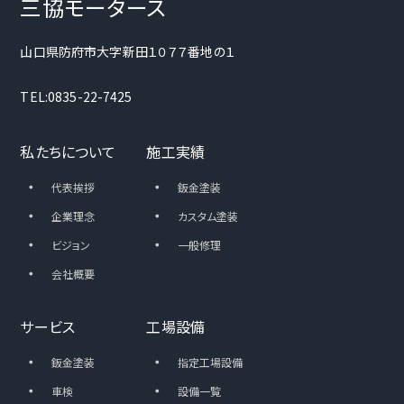
三協モータース
山口県防府市大字新田１０７７番地の１
TEL:0835-22-7425
私たちについて
施工実績
・
・
代表挨拶
鈑金塗装
・
・
企業理念
カスタム塗装
・
・
ビジョン
一般修理
・
会社概要
サービス
工場設備
・
・
鈑金塗装
指定工場設備
・
・
車検
設備一覧