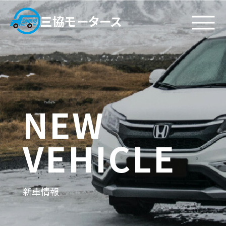
三協モータース
私たちについて
施工実績
代表挨拶
鈑金塗装
・
企業理念
カスタム塗装
・
NEW
ビジョン
一般修理
・
会社概要
VEHICLE
サービス
お問い合わせ
鈑金塗装
アクセス
車検
お問い合わせフォーム
一般修理
新車情報
新・中古車販売
採用情報